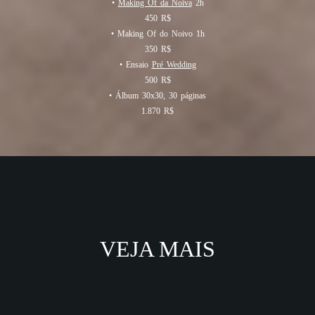
•
Making Of da Noiva
2h
450 R$
• Making Of do Noivo 1h
350 R$
• Ensaio
Pré Wedding
500 R$
• Álbum 30x30, 30 páginas
1.870
R$
VEJA MAIS